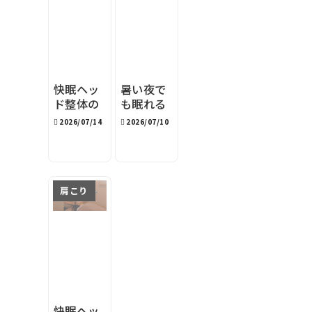
快眠ヘッ
暑い夜で
ド整体の
も眠れる
『目安時
寝室環境
2026/07/14
2026/07/10
間』表記
｜旭川の
の理由
夏の快眠
対策4選
肩こり
快眠ヘッ