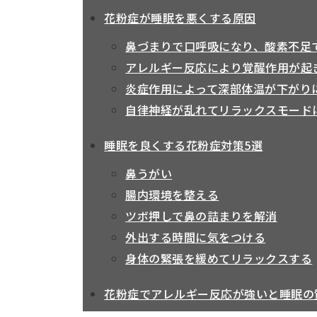
花粉症が睡眠を悪くする原因
鼻づまりで口呼吸になり、酸素不足
アレルギー反応により覚醒作用が起
炎症作用によって深部体温が下がり
自律神経が乱れてリラックスモード
睡眠を良くする花粉症対策5選
鼻うがい
腸内環境を整える
ツボ押しで鼻の詰まりを解消
外出する時間に気をつける
身体の緊張を緩めてリラックスする
花粉症でアレルギー反応が強いと睡眠の