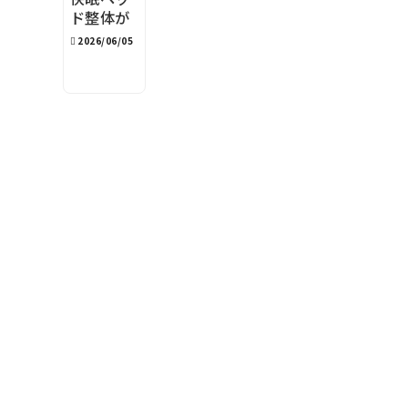
ド整体が
100分の
2026/06/05
理由