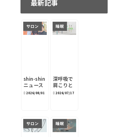
最新記事
サロン
睡眠
shin-shin
深呼吸で
ニュース
肩こりと
レター
睡眠を改
2026/08/01
2026/07/17
2026年8
善｜深呼
月
吸サポー
トデバイ
スston s
サロン
睡眠