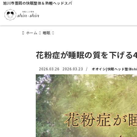
旭川市豊岡の快眠整体＆熟睡ヘッドスパ
ホーム
睡眠
花粉症が睡眠の質を下げる
2026.03.26
2026.03.23
/
オオイシ|快眠ヘッド整体shin