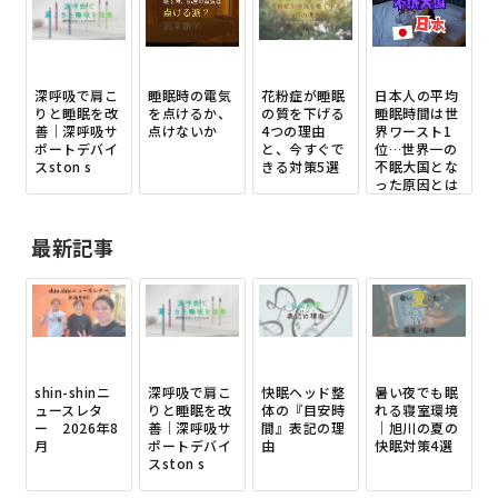
深呼吸で肩こ
睡眠時の電気
花粉症が睡眠
日本人の平均
りと睡眠を改
を点けるか、
の質を下げる
睡眠時間は世
善｜深呼吸サ
点けないか
4つの理由
界ワースト1
ポートデバイ
と、今すぐで
位…世界一の
スston s
きる対策5選
不眠大国とな
った原因とは
最新記事
shin-shinニ
深呼吸で肩こ
快眠ヘッド整
暑い夜でも眠
ュースレタ
りと睡眠を改
体の『目安時
れる寝室環境
ー 2026年8
善｜深呼吸サ
間』表記の理
｜旭川の夏の
月
ポートデバイ
由
快眠対策4選
スston s