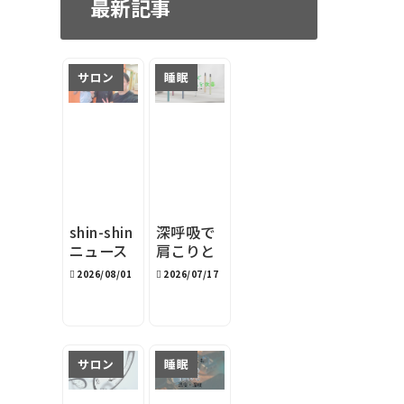
最新記事
サロン
睡眠
shin-shin
深呼吸で
ニュース
肩こりと
レター
睡眠を改
2026/08/01
2026/07/17
2026年8
善｜深呼
月
吸サポー
トデバイ
スston s
サロン
睡眠