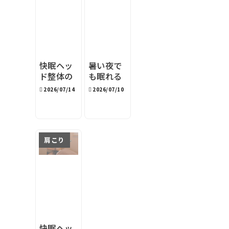
快眠ヘッ
暑い夜で
ド整体の
も眠れる
『目安時
寝室環境
2026/07/14
2026/07/10
間』表記
｜旭川の
の理由
夏の快眠
対策4選
肩こり
快眠ヘッ