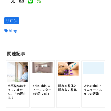
サロン
blog
関連記事
出張整体はや
shin-shin ニ
眠れる整体と
店名の由来・
っていませ
ュースレター
眠れない整体
リニューアル
ん。その理由
9月号 vol.1
までの経緯
は？