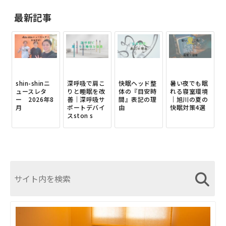
最新記事
shin-shinニ
深呼吸で肩こ
快眠ヘッド整
暑い夜でも眠
ュースレタ
りと睡眠を改
体の『目安時
れる寝室環境
ー 2026年8
善｜深呼吸サ
間』表記の理
｜旭川の夏の
月
ポートデバイ
由
快眠対策4選
スston s