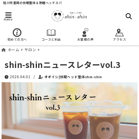
旭川市豊岡の快眠整体＆熟睡ヘッドスパ
menu
初めての方へ
コースと料金
お客様の声
アクセス
ホーム
サロン
shin-shinニュースレターvol.3
2026.04.01
/
オオイシ|快眠ヘッド整体shin-shin