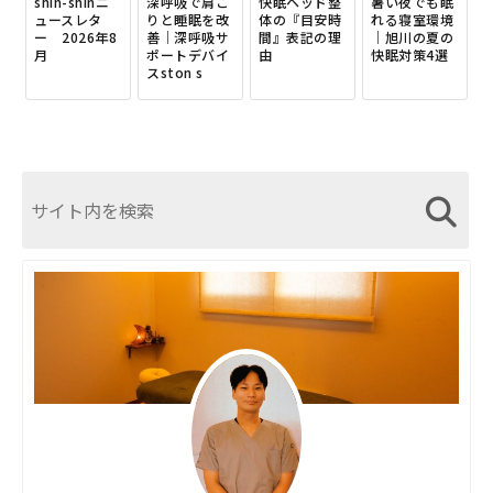
shin-shinニ
深呼吸で肩こ
快眠ヘッド整
暑い夜でも眠
ュースレタ
りと睡眠を改
体の『目安時
れる寝室環境
ー 2026年8
善｜深呼吸サ
間』表記の理
｜旭川の夏の
月
ポートデバイ
由
快眠対策4選
スston s