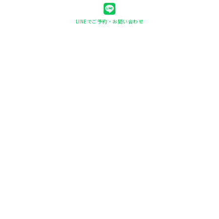
LINEでご予約・お問い合わせ
快眠ヘッド整体shin-shin
〒078-8236
北海道旭川市豊岡6条1丁目1-26
0166-56-3746
※お電話での対応はご予約後のお問い合わせのみとな
ります。