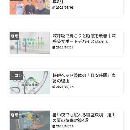
年8月
2026/08/01
深呼吸で肩こりと睡眠を改善｜深
睡眠
呼吸サポートデバイスston s
2026/07/17
快眠ヘッド整体の『目安時間』表
サロン
記の理由
2026/07/14
暑い夜でも眠れる寝室環境｜旭川
睡眠
の夏の快眠対策4選
2026/07/10