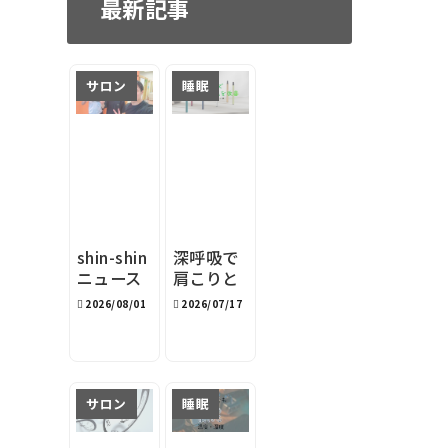
最新記事
サロン
睡眠
shin-shin
深呼吸で
ニュース
肩こりと
レター
睡眠を改
2026/08/01
2026/07/17
2026年8
善｜深呼
月
吸サポー
トデバイ
スston s
サロン
睡眠