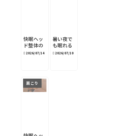
快眠ヘッ
暑い夜で
ド整体の
も眠れる
『目安時
寝室環境
2026/07/14
2026/07/10
間』表記
｜旭川の
の理由
夏の快眠
対策4選
肩こり
快眠ヘッ