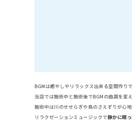
BGMは癒やしやリラックス出来る空間作り
当店では施術中と施術後でBGMの曲調を変
施術中は川のせせらぎや鳥のさえずりが心地
リラクゼーションミュージックで
静かに眠っ