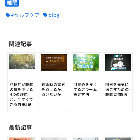
睡眠
#セルフケア
blog
関連記事
花粉症が睡眠
睡眠時の電気
目覚めを良く
明日を元気に
の質を下げる
を点けるか、
するアラーム
過ごすための
4つの理由
点けないか
設定方法
睡眠習慣5選
と、今すぐで
きる対策5選
最新記事