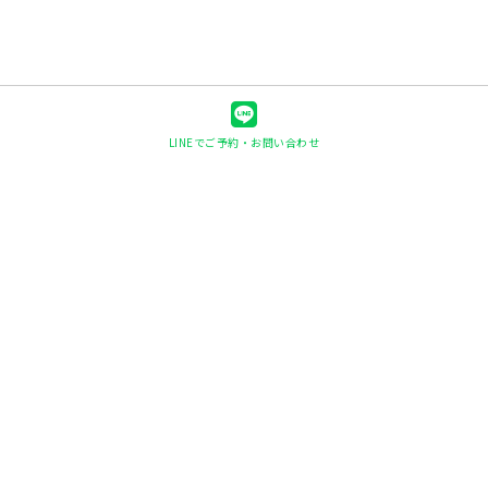
LINEでご予約・お問い合わせ
快眠ヘッド整体shin-shin
〒078-8236
北海道旭川市豊岡6条1丁目1-26