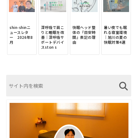
shin-shinニ
深呼吸で肩こ
快眠ヘッド整
暑い夜でも眠
ュースレタ
りと睡眠を改
体の『目安時
れる寝室環境
ー 2026年8
善｜深呼吸サ
間』表記の理
｜旭川の夏の
月
ポートデバイ
由
快眠対策4選
スston s