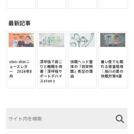
最新記事
shin-shinニ
深呼吸で肩こ
快眠ヘッド整
暑い夜でも眠
ュースレタ
りと睡眠を改
体の『目安時
れる寝室環境
ー 2026年8
善｜深呼吸サ
間』表記の理
｜旭川の夏の
月
ポートデバイ
由
快眠対策4選
スston s