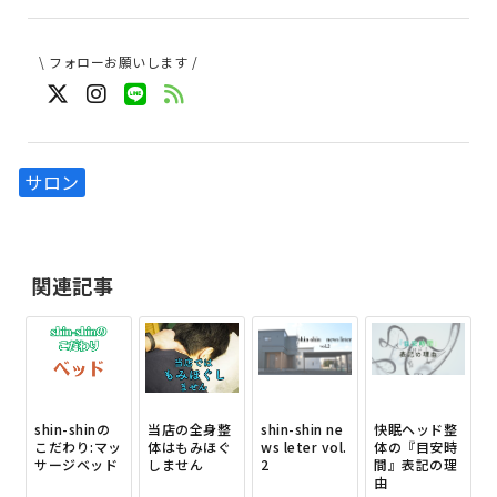
\ フォローお願いします /
サロン
関連記事
shin-shinの
当店の全身整
shin-shin ne
快眠ヘッド整
こだわり:マッ
体はもみほぐ
ws leter vol.
体の『目安時
サージベッド
しません
2
間』表記の理
由