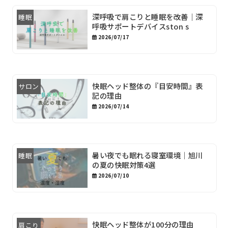
深呼吸で肩こりと睡眠を改善｜深
睡眠
呼吸サポートデバイスston s
2026/07/17
快眠ヘッド整体の『目安時間』表
サロン
記の理由
2026/07/14
暑い夜でも眠れる寝室環境｜旭川
睡眠
の夏の快眠対策4選
2026/07/10
快眠ヘッド整体が100分の理由
肩こり