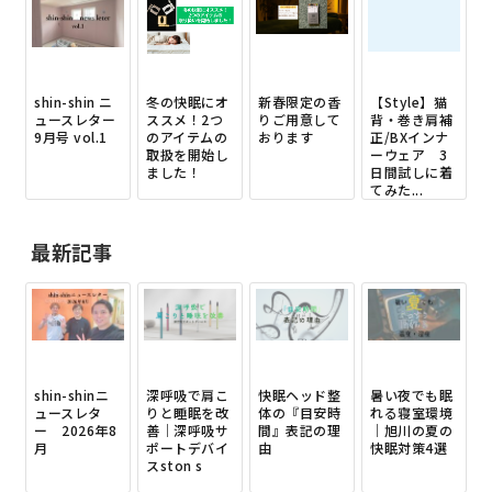
shin-shin ニ
冬の快眠にオ
新春限定の香
【Style】猫
ュースレター
ススメ！2つ
りご用意して
背・巻き肩補
9月号 vol.1
のアイテムの
おります
正/BXインナ
取扱を開始し
ーウェア 3
ました！
日間試しに着
てみた...
最新記事
shin-shinニ
深呼吸で肩こ
快眠ヘッド整
暑い夜でも眠
ュースレタ
りと睡眠を改
体の『目安時
れる寝室環境
ー 2026年8
善｜深呼吸サ
間』表記の理
｜旭川の夏の
月
ポートデバイ
由
快眠対策4選
スston s