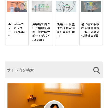
shin-shinニ
深呼吸で肩こ
快眠ヘッド整
暑い夜でも眠
ュースレタ
りと睡眠を改
体の『目安時
れる寝室環境
ー 2026年8
善｜深呼吸サ
間』表記の理
｜旭川の夏の
月
ポートデバイ
由
快眠対策4選
スston s