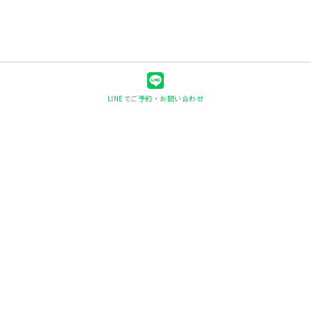
LINEでご予約・お問い合わせ
快眠ヘッド整体shin-shin
〒078-8236
北海道旭川市豊岡6条1丁目1-26