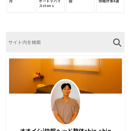
月
ポートデバイ
由
快眠対策4選
スston s
オオイシ|快眠ヘッド整体shin-shin