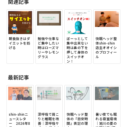
関連記事
朝食抜きはダ
勉強や仕事な
ぼーっとして
快眠ヘッド整
イエットを妨
ど集中したい
集中出来ない
体shin-shin
げる
時はローズマ
時は鼻の下を
店主オオイシ
リーやレモン
押して身体の
のプロフィー
グラス
スイッチオ
ル
ン！
最新記事
shin-shinニ
深呼吸で肩こ
快眠ヘッド整
暑い夜でも眠
ュースレタ
りと睡眠を改
体の『目安時
れる寝室環境
ー 2026年8
善｜深呼吸サ
間』表記の理
｜旭川の夏の