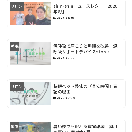
shin-shinニュースレター 2026
サロン
年8月
2026/08/01
深呼吸で肩こりと睡眠を改善｜深
睡眠
呼吸サポートデバイスston s
2026/07/17
快眠ヘッド整体の『目安時間』表
サロン
記の理由
2026/07/14
暑い夜でも眠れる寝室環境｜旭川
睡眠
の夏の快眠対策4選