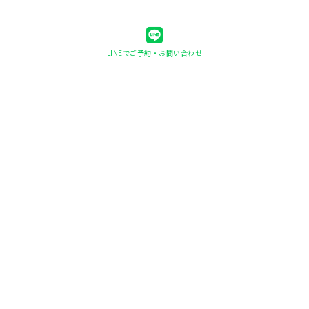
LINEでご予約・お問い合わせ
快眠ヘッド整体shin-shin
〒078-8236
北海道旭川市豊岡6条1丁目1-26
0166-56-3746
※お電話での対応はご予約後のお問い合わせのみとな