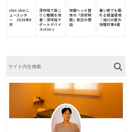
shin-shinニ
深呼吸で肩こ
快眠ヘッド整
暑い夜でも眠
ュースレタ
りと睡眠を改
体の『目安時
れる寝室環境
ー 2026年8
善｜深呼吸サ
間』表記の理
｜旭川の夏の
月
ポートデバイ
由
快眠対策4選
スston s