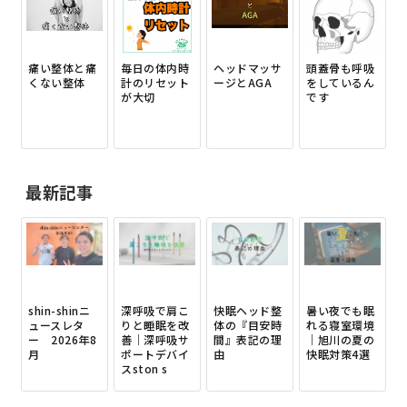
痛い整体と痛
毎日の体内時
ヘッドマッサ
頭蓋骨も呼吸
くない整体
計のリセット
ージとAGA
をしているん
が大切
です
最新記事
shin-shinニ
深呼吸で肩こ
快眠ヘッド整
暑い夜でも眠
ュースレタ
りと睡眠を改
体の『目安時
れる寝室環境
ー 2026年8
善｜深呼吸サ
間』表記の理
｜旭川の夏の
月
ポートデバイ
由
快眠対策4選
スston s