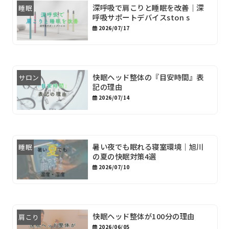
深呼吸で肩こりと睡眠を改善｜深
睡眠
呼吸サポートデバイスston s
2026/07/17
快眠ヘッド整体の『目安時間』表
サロン
記の理由
2026/07/14
暑い夜でも眠れる寝室環境｜旭川
睡眠
の夏の快眠対策4選
2026/07/10
快眠ヘッド整体が100分の理由
肩こり
2026/06/05