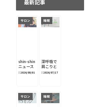
最新記事
サロン
睡眠
shin-shin
深呼吸で
ニュース
肩こりと
レター
睡眠を改
2026/08/01
2026/07/17
2026年8
善｜深呼
月
吸サポー
トデバイ
スston s
サロン
睡眠