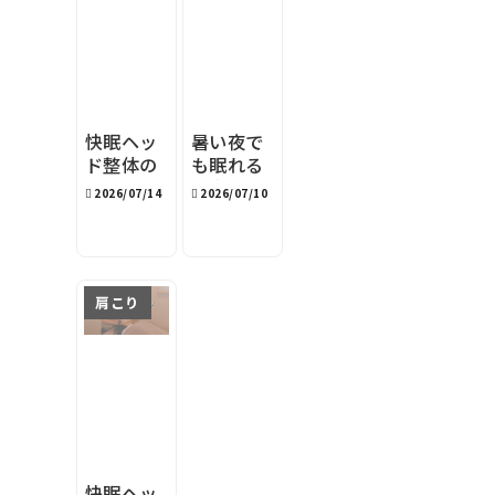
快眠ヘッ
暑い夜で
ド整体の
も眠れる
『目安時
寝室環境
2026/07/14
2026/07/10
間』表記
｜旭川の
の理由
夏の快眠
対策4選
肩こり
快眠ヘッ