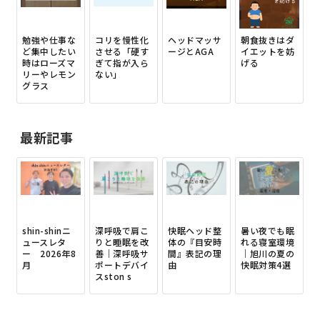
勉強や仕事な
コリを慢性化
ヘッドマッサ
朝食抜きはダ
ど集中したい
させる「硬す
ージとAGA
イエットを妨
時はローズマ
ぎて指が入ら
げる
リーやレモン
ない」
グラス
最新記事
shin-shinニ
深呼吸で肩こ
快眠ヘッド整
暑い夜でも眠
ュースレタ
りと睡眠を改
体の『目安時
れる寝室環境
ー 2026年8
善｜深呼吸サ
間』表記の理
｜旭川の夏の
月
ポートデバイ
由
快眠対策4選
スston s