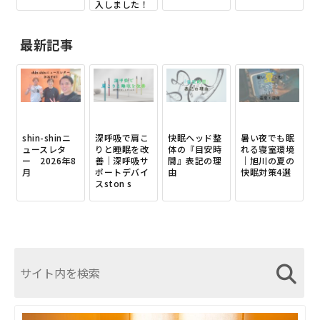
入しました！
最新記事
shin-shinニ
深呼吸で肩こ
快眠ヘッド整
暑い夜でも眠
ュースレタ
りと睡眠を改
体の『目安時
れる寝室環境
ー 2026年8
善｜深呼吸サ
間』表記の理
｜旭川の夏の
月
ポートデバイ
由
快眠対策4選
スston s