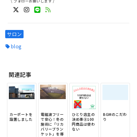
\ フォローお願いします /
サロン
blog
関連記事
カーポートを
電磁波フリー
ひとり店主の
BGMのこだわ
設置しました
で安心！冬の
決め事⑧100
り
施術に「リカ
円商品は使わ
バリーブラン
ない
ケット」を導