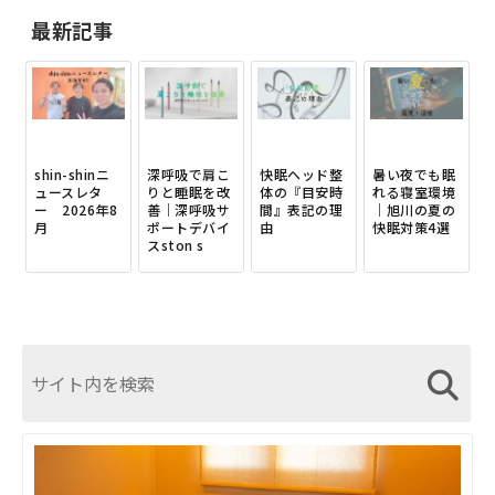
最新記事
shin-shinニ
深呼吸で肩こ
快眠ヘッド整
暑い夜でも眠
ュースレタ
りと睡眠を改
体の『目安時
れる寝室環境
ー 2026年8
善｜深呼吸サ
間』表記の理
｜旭川の夏の
月
ポートデバイ
由
快眠対策4選
スston s