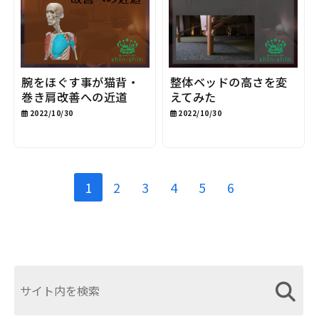
腕をほぐす事が猫背・
整体ベッドの高さを変
巻き肩改善への近道
えてみた
2022/10/30
2022/10/30
1
2
3
4
5
6