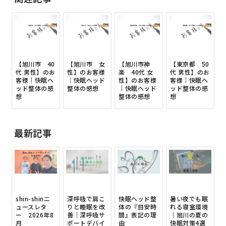
【旭川市 40
【旭川市 女
【旭川市神
【東京都 50
代 男性】のお
性】のお客様
楽 40代 女
代 男性】のお
客様｜快眠ヘ
｜快眠ヘッド
性】のお客様
客様｜快眠ヘ
ッド整体の感
整体の感想
｜快眠ヘッド
ッド整体の感
想
整体の感想
想
最新記事
shin-shinニ
深呼吸で肩こ
快眠ヘッド整
暑い夜でも眠
ュースレタ
りと睡眠を改
体の『目安時
れる寝室環境
ー 2026年8
善｜深呼吸サ
間』表記の理
｜旭川の夏の
月
ポートデバイ
由
快眠対策4選