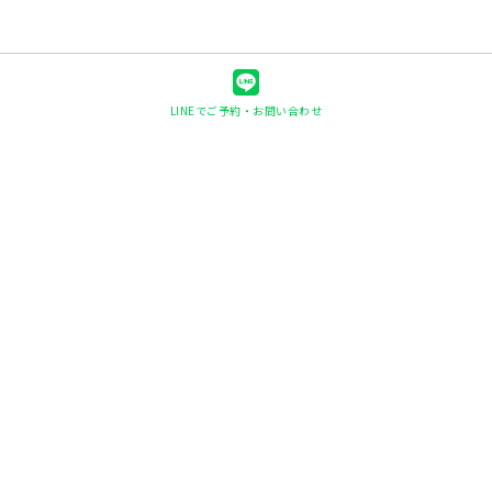
LINEでご予約・お問い合わせ
快眠ヘッド整体shin-shin
〒078-8236
北海道旭川市豊岡6条1丁目1-26
0166-56-3746