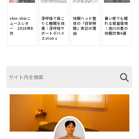
shin-shinニ
深呼吸で肩こ
快眠ヘッド整
暑い夜でも眠
ュースレタ
りと睡眠を改
体の『目安時
れる寝室環境
ー 2026年8
善｜深呼吸サ
間』表記の理
｜旭川の夏の
月
ポートデバイ
由
快眠対策4選
スston s