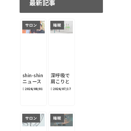
最新記事
サロン
睡眠
shin-shin
深呼吸で
ニュース
肩こりと
レター
睡眠を改
2026/08/01
2026/07/17
2026年8
善｜深呼
月
吸サポー
トデバイ
スston s
サロン
睡眠