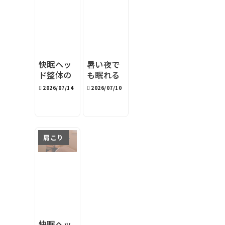
快眠ヘッ
暑い夜で
ド整体の
も眠れる
『目安時
寝室環境
2026/07/14
2026/07/10
間』表記
｜旭川の
の理由
夏の快眠
対策4選
肩こり
快眠ヘッ