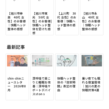
【旭川市神
【旭川市東
【上川町 30
【旭川市永
楽 40代 女
光 50代 女
代 女性】のお
山 40代 女
性】のお客様
性】のお客様|
客様｜快眠ヘ
性】のお客様
｜快眠ヘッド
快眠ヘッド整
ッド整体の感
｜快眠ヘッド
整体の感想
体を受けた感
想
整体の感想
想
最新記事
shin-shinニ
深呼吸で肩こ
快眠ヘッド整
暑い夜でも眠
ュースレタ
りと睡眠を改
体の『目安時
れる寝室環境
ー 2026年8
善｜深呼吸サ
間』表記の理
｜旭川の夏の
月
ポートデバイ
由
快眠対策4選
スston s