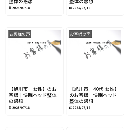
整体の感想
整体の感想
2025/07/18
2025/07/18
お客様の声
お客様の声
【旭川市 女性】のお
【旭川市 40代 女性】
客様｜快眠ヘッド整体
のお客様｜快眠ヘッド
の感想
整体の感想
2025/07/18
2025/07/18