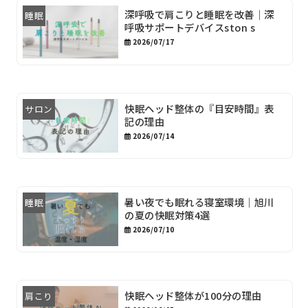
深呼吸で肩こりと睡眠を改善｜深
睡眠
呼吸サポートデバイスston s
2026/07/17
快眠ヘッド整体の『目安時間』表
サロン
記の理由
2026/07/14
暑い夜でも眠れる寝室環境｜旭川
睡眠
の夏の快眠対策4選
2026/07/10
快眠ヘッド整体が100分の理由
肩こり