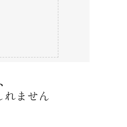
、
しれません