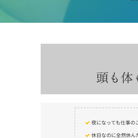
頭も体
夜になっても仕事の
休日なのに全然休ん