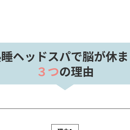
熟睡ヘッドスパで脳が休ま
３つ
の理由