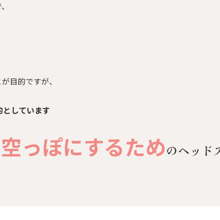
で、
とが目的ですが、
的としています
を空っぽにするため
のヘッド